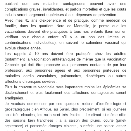
oubliant que ces maladies contagieuses peuvent avoir des
complications graves, invalidantes, et parfois mortelles et que les couts
induits seront largement supérieurs à ces dépenses de prévention.
Avec mes 41 ans d’expérience et de pratique, comme médecin de
famille, dans les quartiers Nord de Marseille, je pense que les
vaccinations doivent être pratiquées à tous nos enfants (bien sur en
vérifiant pour chaque enfant s’il y a ou non des limites ou
contrindications individuelles), en suivant le calendrier vaccinal qui
évolue chaque année.
Les rappels à 10 ans doivent être pratiqués chez les adultes
(notamment la vaccination antitétanique) de même que la vaccination
Grippale qui doit être proposée aux personnes contacts de par leur
profession, aux personnes âgées et aux personnes porteuses de
maladies cardio vasculaires, pulmonaires, diabétiques ou autres
affections chroniques sévères.
Plus la couverture vaccinale sera importante moins les épidémies se
déclencheront et plus facilement ces affections contagieuses seront
éradiquées…
Je voudrais commencer par ces quelques notions d’épidémiologie et
géostratégiques : en Afrique, au Sahel, plus précisément, si les journées
sont très chaudes, les nuits sont très froides… Le climat lui-même offre
des saisons bien tranchées : à la saison des pluies, courte (juillet-
septembre) et parsemée d'orages violents, succède une saison assez