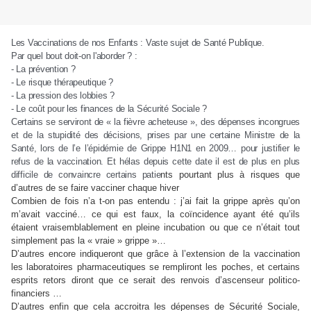
Les Vaccinations de nos Enfants : Vaste sujet de Santé Publique.
Par quel bout doit-on l'aborder ? :
- La prévention ?
- Le risque thérapeutique ?
- La pression des lobbies ?
- Le coût pour les finances de la Sécurité Sociale ?
Certains se serviront de « la fièvre acheteuse », des dépenses incongrues
et de la stupidité des décisions, prises par une certaine Ministre de la
Santé, lors de l’e l’épidémie de Grippe H1N1 en 2009… pour justifier le
refus de la vaccination. Et hélas depuis cette date il est de plus en plus
difficile de convaincre certains patie
nts pourtant plus à risques que
d’autres de se faire vacciner chaque hiver
Combien de fois n’a t-on pas entendu : j’ai fait la grippe après qu’on
m’avait vacciné… ce qui est faux, la coïncidence ayant été qu’ils
étaient vraisemblablement en pleine incubation ou que ce n’était tout
simplement pas la « vraie » grippe »…
D’autres encore indiqueront que grâce à l’extension de la vaccination
les laboratoires pharmaceutiques se rempliront les poches, et certains
esprits retors diront que ce serait des renvois d’ascenseur politico-
financiers …
D’autres enfin que cela accroitra les dépenses de Sécurité Sociale,