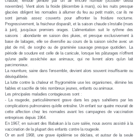
chaude, rendue pénible par un air encore humide (octobre- début
novembre). Vient alors la froide (décembre à mars), où les nuits presque
glacées obligent les nomades à allumer du feu au petit matin, car ils ne
sont jamais assez couverts pour affronter la froidure nocturne.
Progressivement, la fraicheur disparaît, et la saison chaude s'installe (mars
à juin), jusqu'aux premiers orages. L'alimentation suit le rythme des
saisons : abondante en saison des pluies, et presque exclusivement à
base de laitages, elle se diversifie au cours de la saison sèche avec un
plat de mil, de sorgho ou de graminée sauvage presque quotidien. La
période de soudure est celle de la canicule, lorsque les pâturages n'offrent
qu'une paille asséchée aux animaux, qui ne livrent alors qu'un lait
parcimonieux.
La nourriture, saine dans l'ensemble, devient alors souvent insuffisante ou
déséquilibrée.
La lutte contre la chaleur et l'hygrométrie use les organismes, élimine les
faibles et sacrifie de très nombreux jeunes, enfants ou animaux.
Les principales maladies contagieuses sont :
- La rougeole, particulièrement grave dans les pays sahéliens par les
complications pulmonaires qu'elle entraîne. Un enfant sur quatre mourait de
cette affection chez les nomades avant les campagnes de vaccination
entreprises depuis 1964.
En 1967, en suivant des Illabakan à la cure salée, nous avons assisté à la
vaccination de la plupart des enfants contre la rougeole.
Or en avril 1968, une grave épidémie se déclara, et autour de la seule