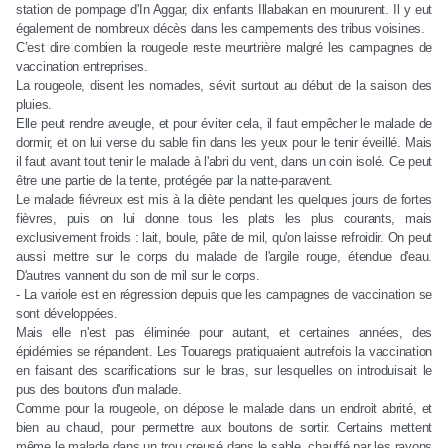
station de pompage d'In Aggar, dix enfants Illabakan en moururent. Il y eut
également de nombreux décès dans les campements des tribus voisines.
C’est dire combien la rougeole reste meurtrière malgré les campagnes de
vaccination entreprises.
La rougeole, disent les nomades, sévit surtout au début de la saison des
pluies.
Elle peut rendre aveugle, et pour éviter cela, il faut empêcher le malade de
dormir, et on lui verse du sable fin dans les yeux pour le tenir éveillé. Mais
il faut avant tout tenir le malade à l'abri du vent, dans un coin isolé. Ce peut
être une partie de la tente, protégée par la natte-paravent.
Le malade fiévreux est mis à la diète pendant les quelques jours de fortes
fièvres, puis on lui donne tous les plats les plus courants, mais
exclusivement froids : lait, boule, pâte de mil, qu'on laisse refroidir. On peut
aussi mettre sur le corps du malade de l'argile rouge, étendue d'eau.
D'autres vannent du son de mil sur le corps.
- La variole est en régression depuis que les campagnes de vaccination se
sont développées.
Mais elle n'est pas éliminée pour autant, et certaines années, des
épidémies se répandent. Les Touaregs pratiquaient autrefois la vaccination
en faisant des scarifications sur le bras, sur lesquelles on introduisait le
pus des boutons d'un malade.
Comme pour la rougeole, on dépose le malade dans un endroit abrité, et
bien au chaud, pour permettre aux boutons de sortir. Certains mettent
même le malade dans un trou creusé dans le sable, chauffé par les rayons