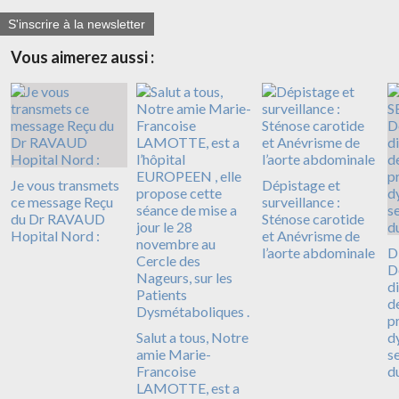
S'inscrire à la newsletter
Vous aimerez aussi :
Je vous transmets
Dépistage et
ce message Reçu
surveillance :
du Dr RAVAUD
Sténose carotide
Hopital Nord :
et Anévrisme de
l’aorte abdominale
D
D
d
d
p
Salut a tous, Notre
d
amie Marie-
s
Francoise
d
LAMOTTE, est a