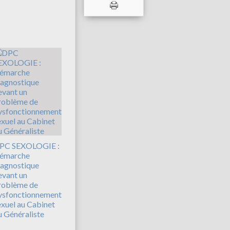
PC SEXOLOGIE :
émarche
iagnostique
evant un
roblème de
ysfonctionnement
exuel au Cabinet
u Généraliste