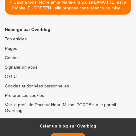
< Salut a tous, Notre amie Marie-Francoise LAMOTTE, est a
l’hôpital EUROPEEN , elle propose cette séance de mise a
jour le 28 novembre au Cercle des Nageurs, sur les Patients
Dysmétaboliques .
Hébergé par Overblog
Top articles
Pages
Contact
Signaler un abus
C.G.U.
Cookies et données personnelles
Préférences cookies
Voir le profil de Docteur Henri-Michel PORTE sur le portail
Overblog
Créer un blog sur Overblog