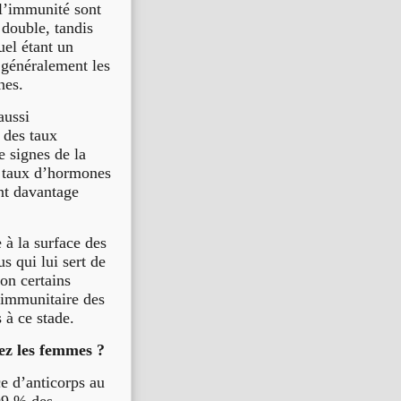
 l’immunité sont
double, tandis
el étant un
 généralement les
nes.
aussi
 des taux
 signes de la
e taux d’hormones
nt davantage
 à la surface des
s qui lui sert de
lon certains
e immunitaire des
à ce stade.
hez les femmes ?
e d’anticorps au