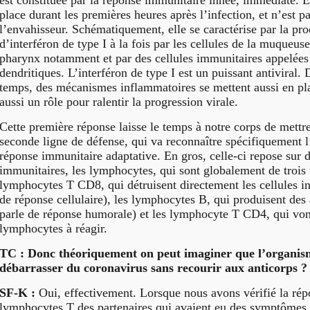
est constituée par la réponse immunitaire innée, immédiate. E
place durant les premières heures après l’infection, et n’est p
l’envahisseur. Schématiquement, elle se caractérise par la pr
d’interféron de type I à la fois par les cellules de la muqueus
pharynx notamment et par des cellules immunitaires appelées 
dendritiques. L’interféron de type I est un puissant antiviral
temps, des mécanismes inflammatoires se mettent aussi en pla
aussi un rôle pour ralentir la progression virale.
Cette première réponse laisse le temps à notre corps de mettr
seconde ligne de défense, qui va reconnaître spécifiquement l
réponse immunitaire adaptative. En gros, celle-ci repose sur d
immunitaires, les lymphocytes, qui sont globalement de trois t
lymphocytes T CD8, qui détruisent directement les cellules in
de réponse cellulaire), les lymphocytes B, qui produisent des 
parle de réponse humorale) et les lymphocyte T CD4, qui vont
lymphocytes à réagir.
TC : Donc théoriquement on peut imaginer que l’organis
débarrasser du coronavirus sans recourir aux anticorps ?
SF-K :
Oui, effectivement. Lorsque nous avons vérifié la rép
lymphocytes T des partenaires qui avaient eu des symptômes 