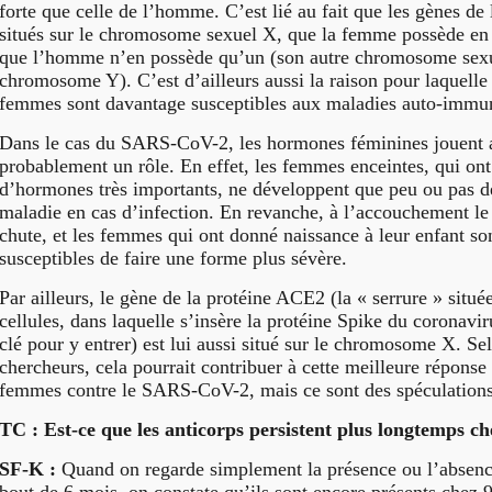
forte que celle de l’homme. C’est lié au fait que les gènes de
situés sur le chromosome sexuel X, que la femme possède en 
que l’homme n’en possède qu’un (son autre chromosome sexu
chromosome Y). C’est d’ailleurs aussi la raison pour laquelle
femmes sont davantage susceptibles aux maladies auto-immu
Dans le cas du SARS-CoV-2, les hormones féminines jouent 
probablement un rôle. En effet, les femmes enceintes, qui ont
d’hormones très importants, ne développent que peu ou pas de
maladie en cas d’infection. En revanche, à l’accouchement l
chute, et les femmes qui ont donné naissance à leur enfant so
susceptibles de faire une forme plus sévère.
Par ailleurs, le gène de la protéine ACE2 (la « serrure » située
cellules, dans laquelle s’insère la protéine Spike du coronaviru
clé pour y entrer) est lui aussi situé sur le chromosome X. Se
chercheurs, cela pourrait contribuer à cette meilleure répons
femmes contre le SARS-CoV-2, mais ce sont des spéculations 
TC : Est-ce que les anticorps persistent plus longtemps c
SF-K :
Quand on regarde simplement la présence ou l’absenc