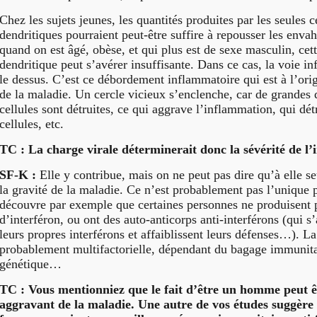
Chez les sujets jeunes, les quantités produites par les seules c
dendritiques pourraient peut-être suffire à repousser les enva
quand on est âgé, obèse, et qui plus est de sexe masculin, cet
dendritique peut s’avérer insuffisante. Dans ce cas, la voie i
le dessus. C’est ce débordement inflammatoire qui est à l’orig
de la maladie. Un cercle vicieux s’enclenche, car de grandes 
cellules sont détruites, ce qui aggrave l’inflammation, qui dé
cellules, etc.
TC : La charge virale déterminerait donc la sévérité de l’i
SF-K :
Elle y contribue, mais on ne peut pas dire qu’à elle se
la gravité de la maladie. Ce n’est probablement pas l’unique
découvre par exemple que certaines personnes ne produisent
d’interféron, ou ont des auto-anticorps anti-interférons (qui s
leurs propres interférons et affaiblissent leurs défenses…). La
probablement multifactorielle, dépendant du bagage immunitai
génétique…
TC : Vous mentionniez que le fait d’être un homme peut ê
aggravant de la maladie. Une autre de vos études suggère e