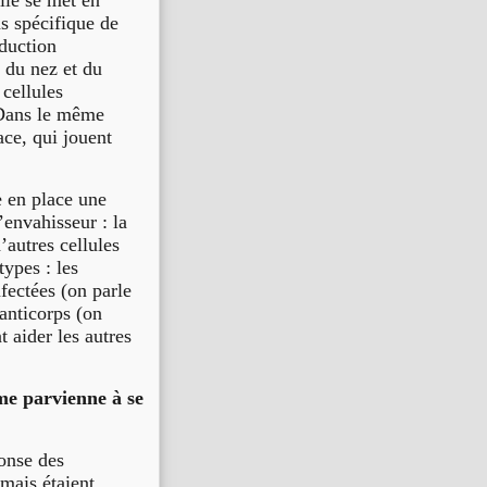
lle se met en
as spécifique de
oduction
e du nez et du
cellules
. Dans le même
ce, qui jouent
e en place une
’envahisseur : la
’autres cellules
ypes : les
fectées (on parle
anticorps (on
 aider les autres
me parvienne à se
onse des
mais étaient