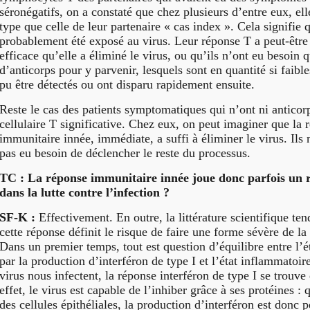
séronégatifs, on a constaté que chez plusieurs d’entre eux, el
type que celle de leur partenaire « cas index ». Cela signifie q
probablement été exposé au virus. Leur réponse T a peut-être 
efficace qu’elle a éliminé le virus, ou qu’ils n’ont eu besoin 
d’anticorps pour y parvenir, lesquels sont en quantité si faible
pu être détectés ou ont disparu rapidement ensuite.
Reste le cas des patients symptomatiques qui n’ont ni anticor
cellulaire T significative. Chez eux, on peut imaginer que la 
immunitaire innée, immédiate, a suffi à éliminer le virus. Ils
pas eu besoin de déclencher le reste du processus.
TC : La réponse immunitaire innée joue donc parfois un 
dans la lutte contre l’infection ?
SF-K :
Effectivement. En outre, la littérature scientifique te
cette réponse définit le risque de faire une forme sévère de la
Dans un premier temps, tout est question d’équilibre entre l’ét
par la production d’interféron de type I et l’état inflammatoi
virus nous infectent, la réponse interféron de type I se trouv
effet, le virus est capable de l’inhiber grâce à ses protéines : 
des cellules épithéliales, la production d’interféron est donc p