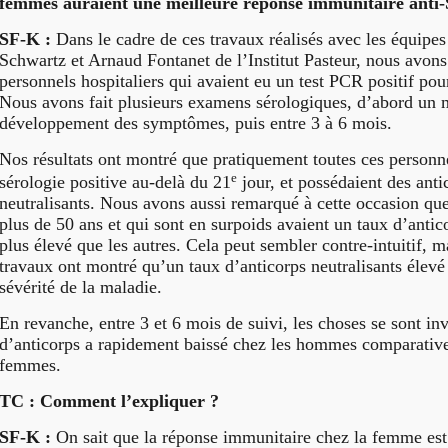
femmes auraient une meilleure réponse immunitaire ant
SF-K :
Dans le cadre de ces travaux réalisés avec les équipes 
Schwartz et Arnaud Fontanet de l’Institut Pasteur, nous avons
personnels hospitaliers qui avaient eu un test PCR positif p
Nous avons fait plusieurs examens sérologiques, d’abord un m
développement des symptômes, puis entre 3 à 6 mois.
Nos résultats ont montré que pratiquement toutes ces personn
e
sérologie positive au-delà du 21
jour, et possédaient des anti
neutralisants. Nous avons aussi remarqué à cette occasion q
plus de 50 ans et qui sont en surpoids avaient un taux d’anti
plus élevé que les autres. Cela peut sembler contre-intuitif, m
travaux ont montré qu’un taux d’anticorps neutralisants élevé 
sévérité de la maladie.
En revanche, entre 3 et 6 mois de suivi, les choses se sont inv
d’anticorps a rapidement baissé chez les hommes comparative
femmes.
TC : Comment l’expliquer ?
SF-K :
On sait que la réponse immunitaire chez la femme est