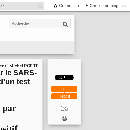
Connexion
+
Créer mon blog
enri-Michel PORTE
ar le SARS-
d’un test
0
Repost
n par
sitif