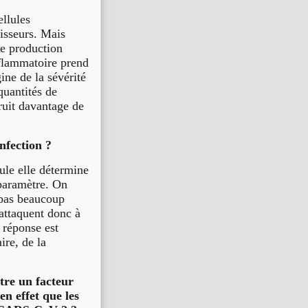
ellules
hisseurs. Mais
te production
nflammatoire prend
ine de la sévérité
quantités de
truit davantage de
nfection ?
ule elle détermine
 paramètre. On
 pas beaucoup
’attaquent donc à
 réponse est
re, de la
tre un facteur
n effet que les