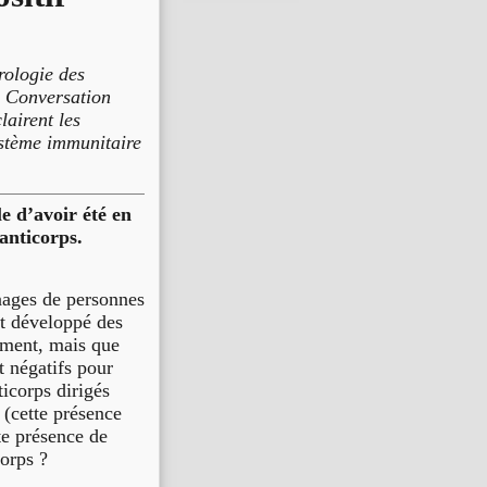
rologie des
e Conversation
lairent les
ystème immunitaire
e d’avoir été en
anticorps.
nages de personnes
nt développé des
ement, mais que
et négatifs pour
ticorps dirigés
(cette présence
te présence de
orps ?