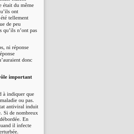
le était du même
u’ils ont
été tellement
que de peu
s qu’ils n’ont pas
ps, ni réponse
réponse
 n’auraient donc
rôle important
nd à indiquer que
 maladie ou pas.
at antiviral induit
re. Si de nombreux
e débordée. En
quand il infecte
erturbée.