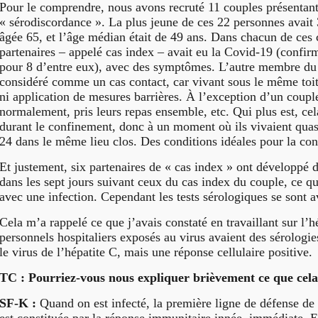
Pour le comprendre, nous avons recruté 11 couples présentant
« sérodiscordance ». La plus jeune de ces 22 personnes avait 
âgée 65, et l’âge médian était de 49 ans. Dans chacun de ces 
partenaires – appelé cas index – avait eu la Covid-19 (confir
pour 8 d’entre eux), avec des symptômes. L’autre membre du 
considéré comme un cas contact, car vivant sous le même toit
ni application de mesures barrières. À l’exception d’un coupl
normalement, pris leurs repas ensemble, etc. Qui plus est, cel
durant le confinement, donc à un moment où ils vivaient qua
24 dans le même lieu clos. Des conditions idéales pour la co
Et justement, six partenaires de « cas index » ont développé
dans les sept jours suivant ceux du cas index du couple, ce qu
avec une infection. Cependant les tests sérologiques se sont a
Cela m’a rappelé ce que j’avais constaté en travaillant sur l’hé
personnels hospitaliers exposés au virus avaient des sérologi
le virus de l’hépatite C, mais une réponse cellulaire positive.
TC : Pourriez-vous nous expliquer brièvement ce que cela 
SF-K :
Quand on est infecté, la première ligne de défense de