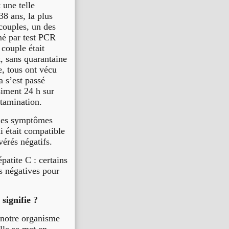
 une telle
38 ans, la plus
couples, un des
mé par test PCR
couple était
, sans quarantaine
e, tous ont vécu
a s’est passé
siment 24 h sur
ntamination.
 des symptômes
i était compatible
vérés négatifs.
patite C : certains
es négatives pour
signifie ?
 notre organisme