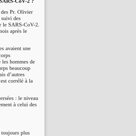
i-SARS-CoV-2 ?
des Pr. Olivier
 suivi des
our le SARS-CoV-2.
ois après le
es avaient une
corps
ue les hommes de
corps beaucoup
ais d’autres
est corrélé à la
ersées : le niveau
ment à celui des
 toujours plus