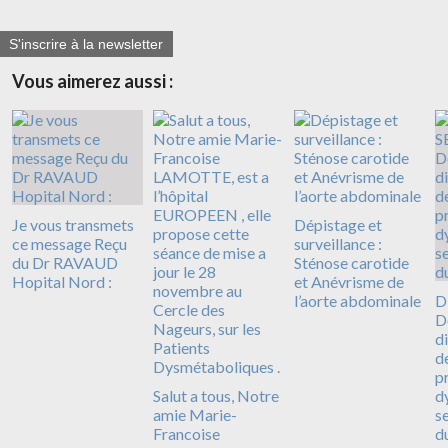
S'inscrire à la newsletter
Vous aimerez aussi :
Je vous transmets
Dépistage et
ce message Reçu
surveillance :
du Dr RAVAUD
Sténose carotide
Hopital Nord :
et Anévrisme de
l’aorte abdominale
D
D
d
d
p
Salut a tous, Notre
d
amie Marie-
s
Francoise
d