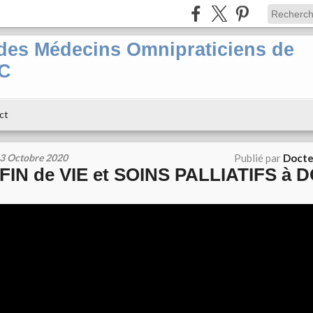
es Médecins Omnipraticiens de
PC
ct
3 Octobre 2020
Publié par
Docte
FIN de VIE et SOINS PALLIATIFS à 