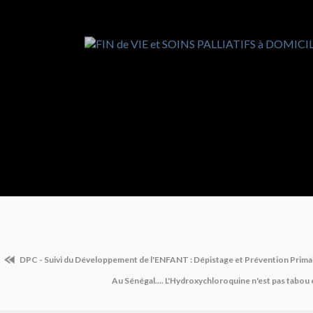
DPC - Suivi du Développement de l'ENFANT : Dépistage et Prévention Prima
Au Sénégal.... L'Hydroxychloroquine n'est pas tabou et