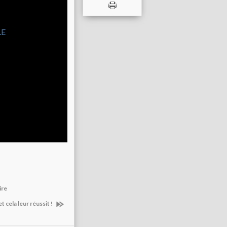
ire
 cela leur réussit !