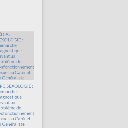
PC SEXOLOGIE :
émarche
iagnostique
evant un
roblème de
ysfonctionnement
exuel au Cabinet
u Généraliste