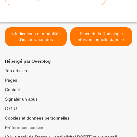
< Indications et modalités
Place de la Radiologie
d’instauration des
Interventionnelle dans les
traitements injectables dans
pathologies Ostéo-
le diabète de type II
Articulaires >
Hébergé par Overblog
Top articles
Pages
Contact
Signaler un abus
C.G.U.
Cookies et données personnelles
Préférences cookies