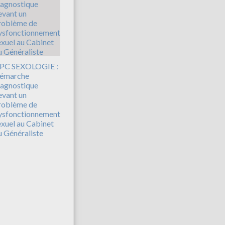
PC SEXOLOGIE :
émarche
iagnostique
evant un
roblème de
ysfonctionnement
exuel au Cabinet
u Généraliste