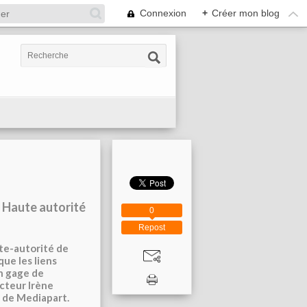
Connexion
+
Créer mon blog
a Haute autorité
0
Repost
ute-autorité de
que les liens
n gage de
cteur Irène
s de Mediapart.