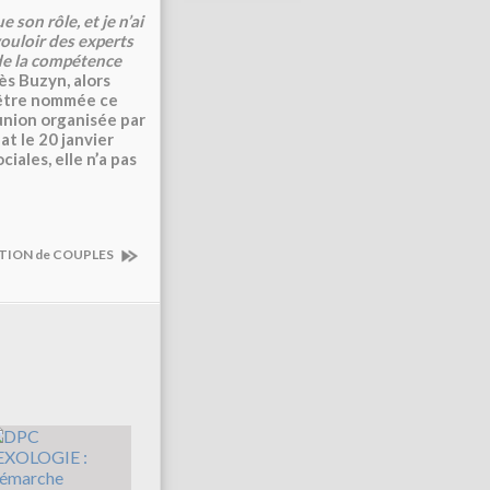
 son rôle, et je n’ai
 vouloir des experts
 de la compétence
ès Buzyn, alors
d’être nommée ce
éunion organisée par
at le 20 janvier
iales, elle n’a pas
ATION de COUPLES