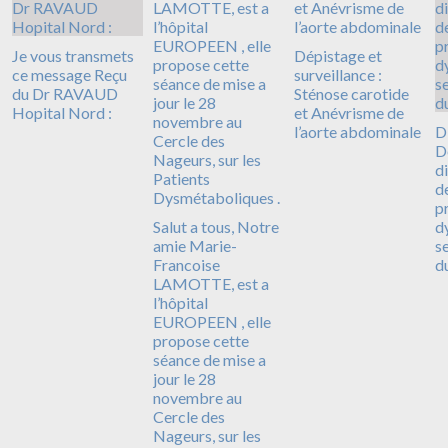
Je vous transmets
Dépistage et
ce message Reçu
surveillance :
du Dr RAVAUD
Sténose carotide
Hopital Nord :
et Anévrisme de
l’aorte abdominale
D
D
d
d
p
Salut a tous, Notre
d
amie Marie-
s
Francoise
d
LAMOTTE, est a
l’hôpital
EUROPEEN , elle
propose cette
séance de mise a
jour le 28
novembre au
Cercle des
Nageurs, sur les